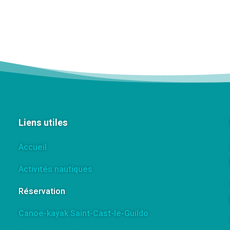
Liens utiles
Accueil
Activités nautiques
Réservation
Canoë-kayak Saint-Cast-le-Guildo