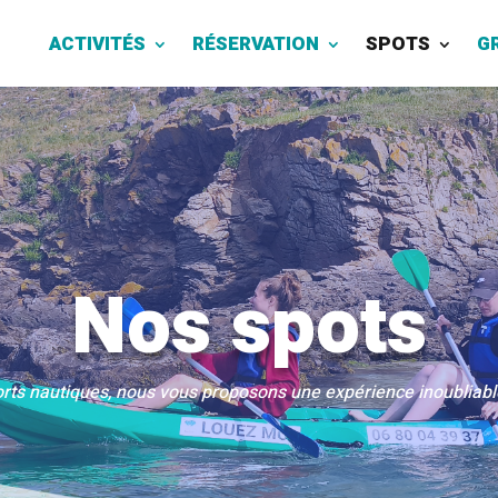
ACTIVITÉS
RÉSERVATION
SPOTS
G
Nos spots
orts nautiques, nous vous proposons une expérience inoubliable