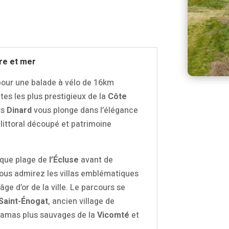
re et mer
pour une balade à vélo de 16km
tes les plus prestigieux de la
Côte
rs
Dinard
vous plonge dans l’élégance
 littoral découpé et patrimoine
hique plage de
l’Écluse
avant de
 vous admirez les villas emblématiques
e d’or de la ville. Le parcours se
Saint-Énogat
, ancien village de
oramas plus sauvages de la
Vicomté
et