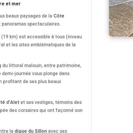
re et mer
lus beaux paysages de la
Côte
et panoramas spectaculaires.
o
(19 km) est accessible à tous (niveau
toral et les sites emblématiques de la
du littoral malouin, entre patrimoine,
tte demi-journée vous plonge dans
en profitant de ses plus beaux
ité d’Alet
et ses vestiges, témoins des
épopée des corsaires qui ont façonné son
entre la
digue du Sillon
avec ses