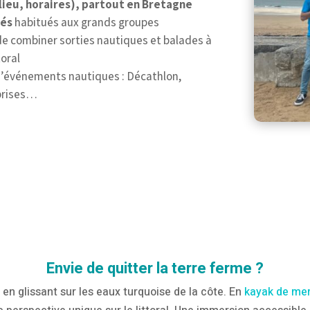
lieu, horaires), partout en Bretagne
més
habitués aux grands groupes
de combiner sorties nautiques et balades à
toral
 d’événements nautiques : Décathlon,
eprises…
Envie de quitter la terre ferme ?
n glissant sur les eaux turquoise de la côte. En
kayak de me