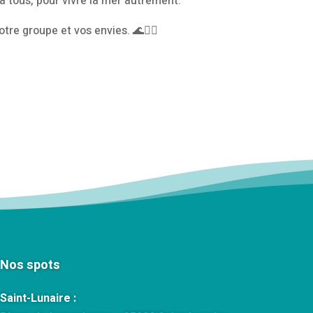
 à tous, pour vivre la mer autrement.
re groupe et vos envies. 🌊🚴‍♂️
Nos spots
Saint-Lunaire :