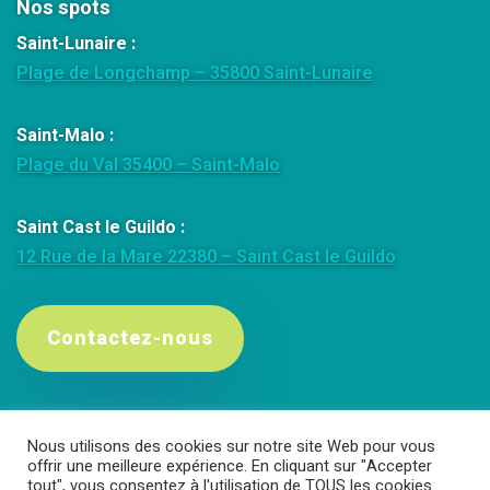
Nos spots
Saint-Lunaire :
Plage de Longchamp – 35800 Saint-Lunaire
Saint-Malo :
Plage du Val 35400 – Saint-Malo
Saint Cast le Guildo :
12 Rue de la Mare 22380 – Saint Cast le Guildo
Contactez-nous
©Emeraude Aventure – Webdesign : Lilian
Nous utilisons des cookies sur notre site Web pour vous
Gourlay
offrir une meilleure expérience. En cliquant sur "Accepter
tout", vous consentez à l'utilisation de TOUS les cookies.