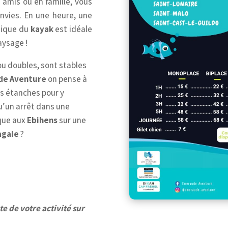
e amis ou en famille, vous
envies. En une heure, une
tique du
kayak
est idéale
aysage !
 ou doubles, sont stables
de Aventure
on pense à
ns étanches pour y
u’un arrêt dans une
ique aux
Ebihens
sur une
agaie
?
te de votre activité sur