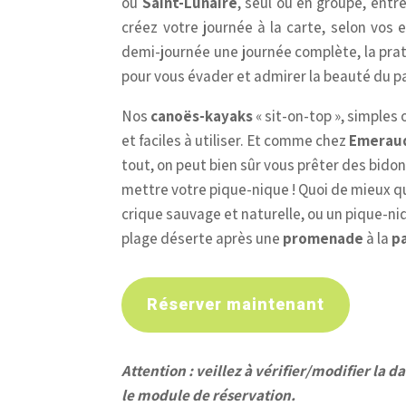
ou
Saint-Lunaire
, seul ou en groupe, entr
créez votre journée à la carte, selon vos 
demi-journée une journée complète, la pra
pour vous évader et admirer la beauté du p
Nos
canoës-kayaks
« sit-on-top », simples
et faciles à utiliser. Et comme chez
Emerau
tout, on peut bien sûr vous prêter des bido
mettre votre pique-nique ! Quoi de mieux q
crique sauvage et naturelle, ou un pique-n
plage déserte après une
promenade
à la
p
Réserver maintenant
Attention : veillez à vérifier/modifier la da
le module de réservation.