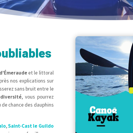
ubliables
 d’Émeraude
et le littoral
rès nos explications sur
isserez sans bruit entre le
odiversité
, vous pourrez
eu de chance des dauphins
alo
,
Saint-Cast le Guildo