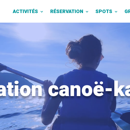
ACTIVITÉS
RÉSERVATION
SPOTS
G
ation canoë-k