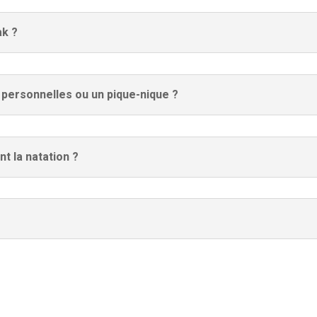
ak ?
s personnelles ou un pique-nique ?
t la natation ?