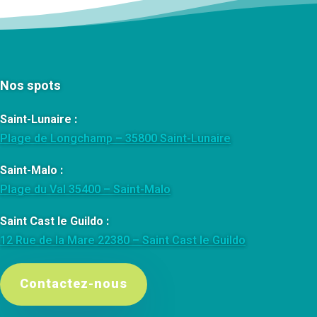
Nos spots
Saint-Lunaire :
Plage de Longchamp – 35800 Saint-Lunaire
Saint-Malo :
Plage du Val 35400 – Saint-Malo
Saint Cast le Guildo :
12 Rue de la Mare 22380 – Saint Cast le Guildo
Contactez-nous