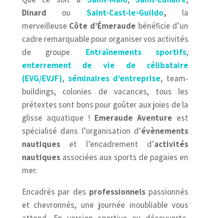
Dinard
ou
Saint-Cast-le-Guildo
,
la
merveilleuse
Côte d’Émeraude
bénéficie d’un
cadre remarquable pour organiser vos activités
de groupe.
Entraînements sportifs
,
enterrement de vie de célibataire
(EVG/EVJF)
,
séminaires d’entreprise
, team-
buildings, colonies de vacances, tous les
prétextes sont bons pour goûter aux joies de la
glisse aquatique !
Emeraude Aventure
est
spécialisé dans l’organisation d’
évènements
nautiques
et l’encadrement d’
activités
nautiques
associées aux sports de pagaies en
mer.
Encadrés par des
professionnels
passionnés
et chevronnés, une journée inoubliable vous
attend. En version sportive ou découverte,